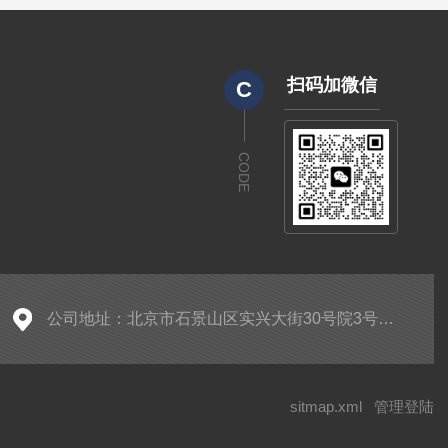
扫码加微信
C
CODE
公司地址：北京市石景山区实兴大街30号院3号楼2层A-0299房间
sitmap.xml
管理登陆