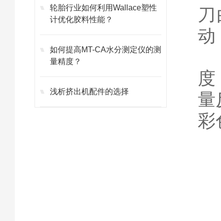
轮胎行业如何利用Wallace塑性
刀
计优化胶料性能？
动
如何提高MT-CA水分测定仪的测
面
量精度？
度
浅析挤出机配件的选择
量
彩
二
1
功
转