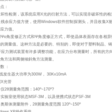
特点：
非破坏性检测，该系统应用X光的衍射方法，可以实现非破坏性的
测量残余应力值方便，使用Windows软件控制探测头，并且收
余应力值。
利用Ψo角度修正方式和Ψ角度修正方式，即使晶体表面存在各相
确的测量值。这种方法是必要的、特别的，即使对于塑料制品、
MSF应力测试装置有许多调整功能，在应力分布测量时，所有的
斜角方法和两侧倾斜角方法测量。
数 ：
X射线发生器大功率为300W， 30Kv10mA
r靶X光管
角仪2θ测量角范围：140º~170º?
包括实验室使用状态MSF-3M，以及便携式状态PSF-3M
残留奥斯体测量附件，2θ测量角度范围 120º~150º
indows XP操作系统