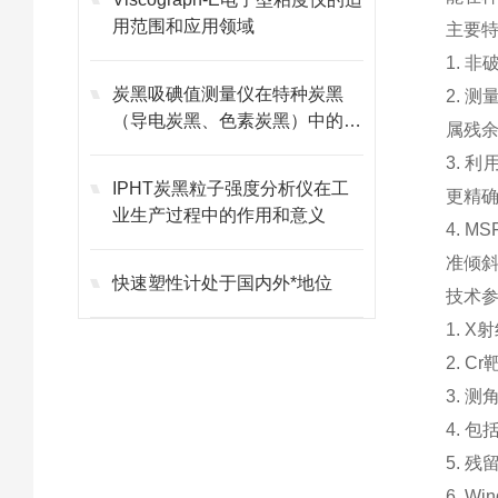
用范围和应用领域
主要
1. 
炭黑吸碘值测量仪在特种炭黑
2. 
（导电炭黑、色素炭黑）中的应
属残
用
3. 
IPHT炭黑粒子强度分析仪在工
更精
业生产过程中的作用和意义
4. 
准倾
快速塑性计处于国内外*地位
技术参
1. 
2. C
3. 测
4. 
5. 
6. W