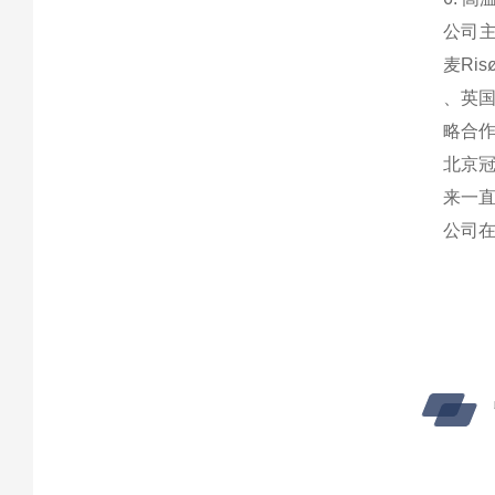
公司主
麦Ri
、英国*
略合
北京
来一
公司