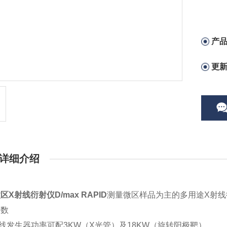
产
更
详细介绍
区X射线衍射仪D/max RAPID
测量微区样品为主的多用途X射线
参数
X射线发生器功率可配3KW（X光管）及18KW（旋转阳极靶）