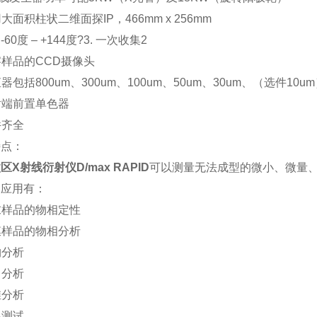
用大面积柱状二维面探IP，466mm x 256mm
60度 – +144度?3. 一次收集2
观察样品的CCD摄像头
直器包括800um、300um、100um、50um、30um、（选件10u
入射端前置单色器
附件齐全
特点：
区X射线衍射仪D/max RAPID
可以测量无法成型的微小、微量
的应用有：
粉末样品的物相定性
薄膜样品的物相分析
织构分析
应力分析
纤维分析
温测试