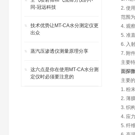
同-冠远科技
2. 使
范围为-
技术优势让MT-CA水分测定仪更
4. 
出众
5. 准
6. 
蒸汽压渗透仪测量原理分享
7. 
主要
这六点是你在使用MT-CA水分测
面探微
定仪时必须要注意的
主要
1. 
2. 
3. 
4. 
5. 
6. 高