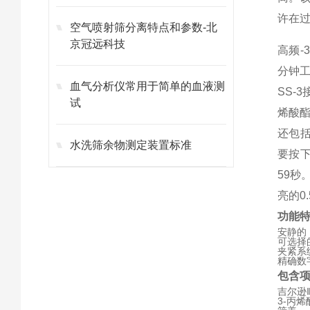
许在过
空气喷射筛分离特点和参数-北
京冠远科技
高频-
分钟
血气分析仪常用于简单的血液测
SS-
试
烯酸
还包
水洗筛余物测定装置标准
要按
59
亮的0
功能
安静的
可选择
夹紧系
精确数
包含
吉尔逊Ⅲ
3-丙