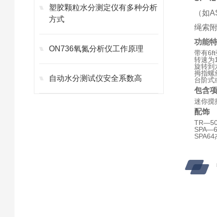
塑胶颗粒水分测定仪有多种分析
（如A
方式
绳索附
功能
ON736氧氮分析仪工作原理
带有6
转速为1
旋转到
拇指螺丝
自动水分测试仪安全系数高
台阶式
包含
迷你搅拌
配饰
TR—5
SPA
SPA