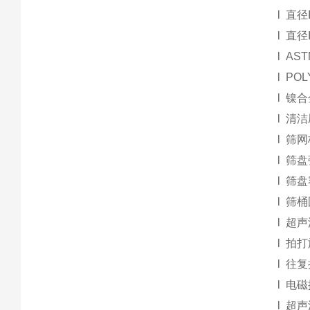
l
直径
l
直径
l
AST
l
POL
l
镍合
l
清洁
l
筛网
l
筛盘
l
筛盘
l
筛桶
l
超声
l
拍打
l
往复
l
电磁
l
超声