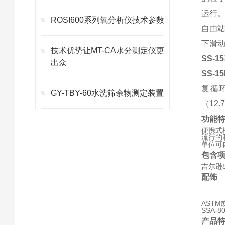
运行。
ROSI600系列氧分析仪技术参数
自由站
下滑
技术优势让MT-CA水分测定仪更
SS-15
出众
SS-1
复循
GY-TBY-60水洗筛余物测定装置
（12
功能
便携式
流行的
单位可
包含
吉尔逊
配饰
AST
SSA-
产品