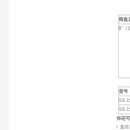
筛盘
8"
（
货号
SS-1
SS-1
你还
l
直径