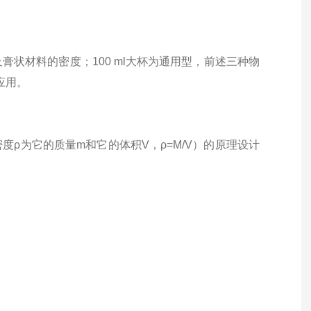
及膏状材料的密度；100 ml大杯为通用型，前述三种物
应用。
密度ρ为它的质量m和它的体积V，ρ=M/V）的原理设计