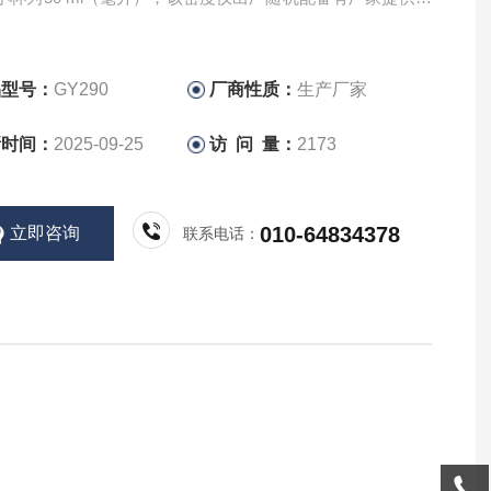
书，误差控制在0.2%，若要进一步提升精度，则可付费要求
供将误差控制在0.1%的官
品型号：
GY290
厂商性质：
生产厂家
新时间：
2025-09-25
访 问 量：
2173
010-64834378
立即咨询
联系电话：