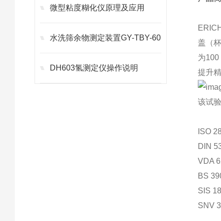
微型粘度糊化仪原理及应用
ERI
水洗筛余物测定装置GY-TBY-60
盖（
为10
DH603氢测定仪操作说明
提升精
该试
ISO 2
DIN 5
VDA 6
BS 390
SIS 18
SNV 3