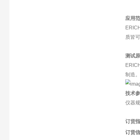
应用
ERI
质皆可
测试
ERI
制造
技术
仪器规格
订货
订货