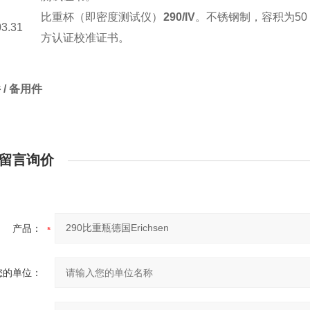
比重杯（即密度测试仪）
290/IV
。不锈钢制，容积为50 
03.31
方认证校准证书。
件
/
备用件
号码
产品名称
01.32
开盖辅助工具。
留言询价
产品：
您的单位：