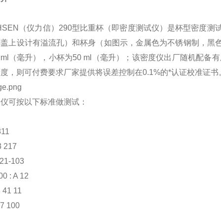
CHSEN（仪力信）290型比重杯（即密度测试仪）是杯型密度
杯盖上设计有溢流孔）和杯身（如图示，金属色为不锈钢制，黑
0 ml（毫升），小杯为50 ml（毫升）；该密度仪出厂随机配
度，则可付费要求厂家提供将误差控制在0.1%的*认证校准证书
验仪可按以下标准做测试：
811
3 217
21-103
0 : A 12
 41 11
7 100