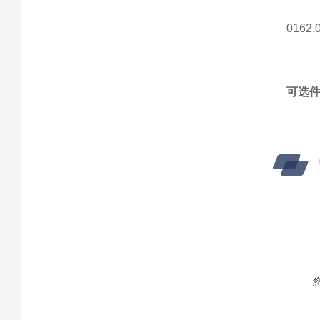
0162.
可选
订货
0476.