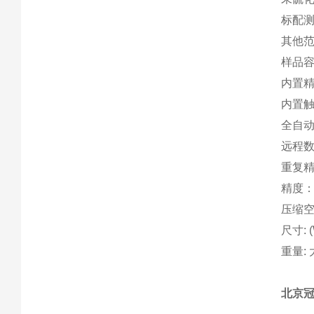
标配测量
其他
样品容积
内置精密
内置
全自
远程
重复精
精度：0
压缩空气供
尺寸: (W
重量: 
北京