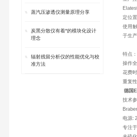
Ela
蒸汽压渗透仪测量原理分享
定位
使用触
炭黑分散仪有着*的模块化设计
于生
理念
特点
辐射残留分析仪的性能优化与校
操作
准方法
花费
重复性
德国E
技术
Brabe
电源: 23
专注
未硫化