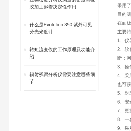
采用
胶加工起着决定性作用
目的
在面
什么是Evolution 350 紫外可见
分光光度计
主要
1、
2、软
转矩流变仪的工作原理及功能介
绍
断；
3、操
辐射残留分析仪需要注意哪些细
4、
节
也可
5、对
6、
7、
8、一
9、采