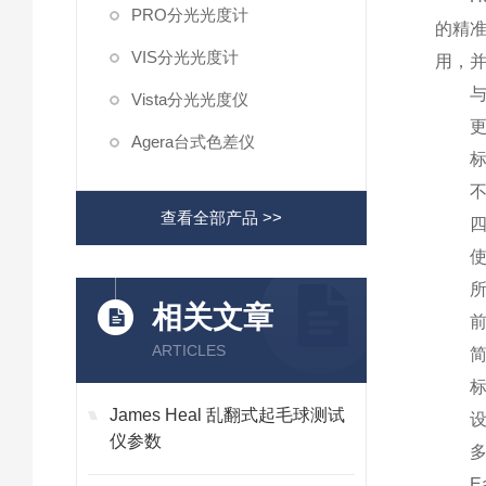
PRO分光光度计
的精准
VIS分光光度计
用，
与顾
Vista分光光度仪
更强
Agera台式色差仪
标准
不需
查看全部产品 >>
四通
使用H
所有
相关文章
前板
ARTICLES
简单易
标准
James Heal 乱翻式起毛球测试
设计
仪参数
多项
Eas