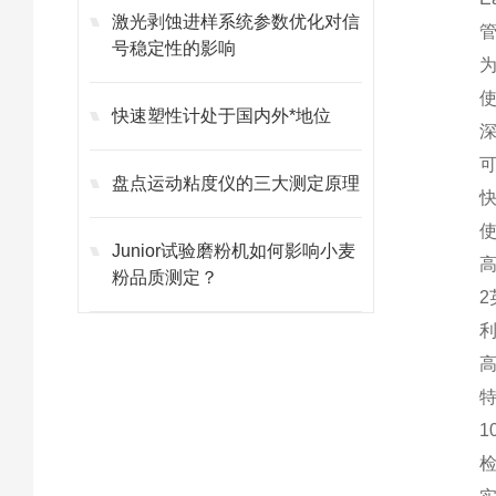
激光剥蚀进样系统参数优化对信
管理
号稳定性的影响
为提
使用
快速塑性计处于国内外*地位
深色
可测
盘点运动粘度仪的三大测定原理
快速
使用E
Junior试验磨粉机如何影响小麦
高速
粉品质测定？
2英寸
利用
高级
特
10
检测