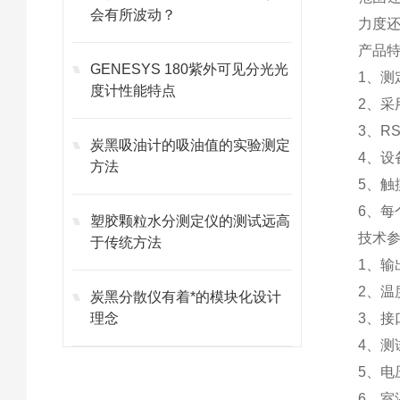
会有所波动？
力度还
产品
GENESYS 180紫外可见分光光
1、
度计性能特点
2、采
3、R
炭黑吸油计的吸油值的实验测定
4、
方法
5、
6、每
塑胶颗粒水分测定仪的测试远高
技术
于传统方法
1、输
2、温
炭黑分散仪有着*的模块化设计
理念
3、接
4、测试
5、电压
6、室温