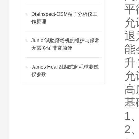
平
DiaInspect-OSM粒子分析仪工
允
作原理
退
Junior试验磨粉机的维护与保养
能
无需多忧 非常简便
升
James Heal 乱翻式起毛球测试
允
仪参数
高
基
1
2