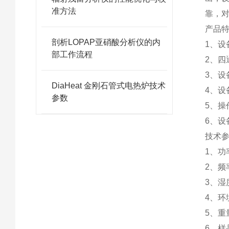
准方法
靠，对
产品
剖析LOPAP亚硝酸分析仪的内
1、设
部工作流程
2、
3、
DiaHeat 金刚石管式电热炉技术
4、
参数
5、
6、
技术
1、功
2、频率
3、湿
4、环
5、重量
6、样