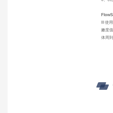
Flo
III
嫩度
体周