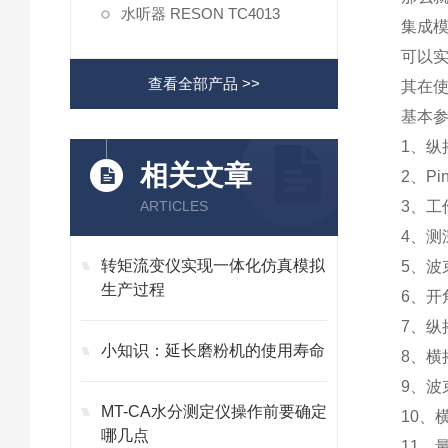
水听器 RESON TC4013
集成
可以
查看全部产品 >>
其在
基本
1、纵
相关文章
2、Pi
ARTICLES
3、工作
4、测深
转矩流变仪实现一体化仿真模拟
5、波
生产过程
6、开
7、纵
小知识：延长磨粉机的使用寿命
8、横
9、波束
MT-CA水分测定仪操作前要确定
10、
哪几点
11、