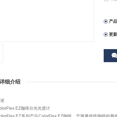
和创新，研
Colo
产
拟人眼
更
详细介绍
描述
orFlex EZ咖啡分光光度计
orFlex EZ系列产品ColorFlex EZ咖啡，于测量烘焙咖啡的颜