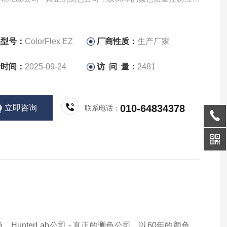
制ColorFlex EZ Coffee。
rFlex EZ采用45°/ 0°设计，是品质优良的仪器。这是业内模
品型号：
ColorFlex EZ
厂商性质：
生产厂家
视觉观察样品的仪器。Colo
新时间：
2025-09-24
访 问 量：
2481
010-64834378
立即咨询
联系电话：
色。HunterLab公司 - 真正的测色公司，以60年的颜色