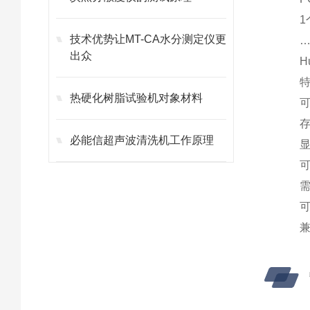
1个
技术优势让MT-CA水分测定仪更
……
出众
Hun
特
热硬化树脂试验机对象材料
可测
存储
​必能信超声波清洗机工作原理
显示
可用45
需要
可连
兼容E