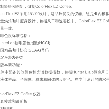
经验和创新，研制ColorFlex EZ Coffee。
orFlex EZ采用45°/ 0°设计，是品质优良的仪器。这是业内模拟人眼
量烘焙咖啡度身设计，包括风干和速溶粉末。ColorFlex EZ 
质量一致。
色度标准包括：
terLab咖啡颜色指数(HCCI)
品咖啡协会(SCAA)号码
AA烘烤分类
本新功能：
配备其他颜色和光谱数据指数，包括Hunter L,a,b颜色和CIE L*a
啡液体样品、半固体、粉末和固体的反射色。在专门设计的防水
rFlex EZ Coffee 仪器
校准和诊断板
咖啡板