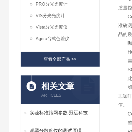
PRO分光光度计
质量控制
VIS分光光度计
Col
准确测
Vista分光光度仪
品的
Agera台式色差仪
咖啡
Hun
查看全部产品 >>
美国精
SC
此版
相关文章
组件中
ARTICLES
非咖
值。
实验标准筛网参数-冠远科技
Colo
整套
炭黑分散度仪的测试原理
PQ