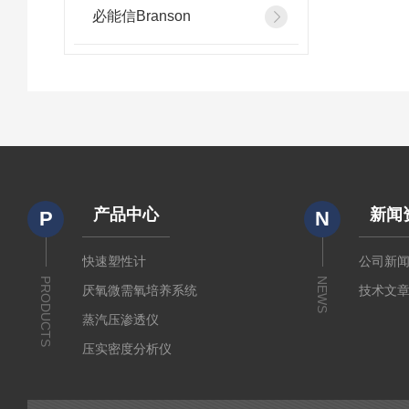
必能信Branson
产品中心
新闻
P
N
快速塑性计
公司新
PRODUCTS
NEWS
厌氧微需氧培养系统
技术文
蒸汽压渗透仪
压实密度分析仪
测定仪
厚源alpha计数仪