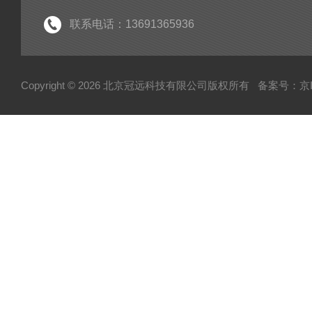
粘度仪
联系电话：13691365936
电子型拉伸仪
经济型密炼机
Copyright © 2026 北京冠远科技有限公司版权所有
备案号：京IC
分析仪
粉质仪
自动水分测试仪
转矩流变仪
塑胶颗粒水分测定仪
炭黑吸油计
磨粉机
混合器
粉碎机
全自动硬度比重计
炭黑粒子硬度计