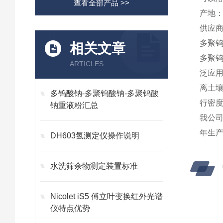
查看全部产品 >>
产地
供应
多聚
相关文章
多聚
ARTICLES
泛应
离土
多钨酸钠-多聚钨酸钠-多聚钨酸
行密
钠重液粉汇总
我公司
年生产
DH603氢测定仪操作说明
水洗筛余物测定装置标准
Nicolet iS5 傅立叶变换红外光谱
仪特点优势