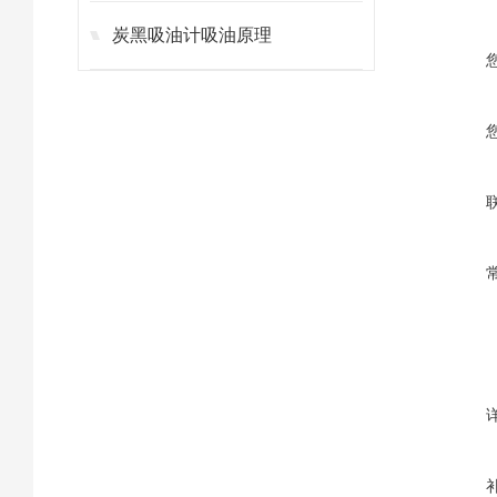
炭黑吸油计吸油原理