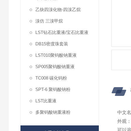
乙炔四溴化物-四溴乙烷
溴仿 三溴甲烷
LST钻石比重液/宝石比重液
DB15密度珠套装
LST010聚钨酸钠重液
SP005聚钨酸钠重液
TC008 碳化钨粉
SPT-6 聚钨酸钠粉
LST比重液
多聚钨酸钠重液粉
中文
外观
可以