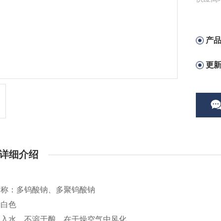
多聚钨
多聚钨
产
质学、
更
在地质
离提供
大颗粒
详细介绍
名称：多钨酸钠、多聚钨酸钠
：白色
溶入水，不溶于酿，在干燥空气中风化。