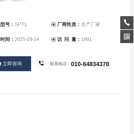
酸钠的描述：
酸钠因其密度高、无毒、易配制及可循环利用等优点，在地
品型号：
SPT1
厂商性质：
生产厂家
土壤学及海洋生 物学等领域密度分离研究中得到广泛应用：
新时间：
2025-09-24
访 问 量：
1991
学中主要应用于矿物及沉积岩的分离，为微细粒 纯矿物的分
了一条新途径；在土壤学中主要应用于分离土壤中的团聚体
、有机质及腐 殖酸等
010-64834378
立即咨询
联系电话：