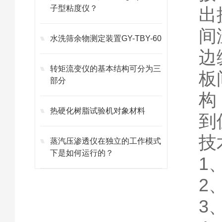
子型粘度仪？
出
间
水洗筛余物测定装置GY-TBY-60
边
转矩流变仪的基本结构可分为三
板
部分
构
热硬化树脂试验机对象材料
到
技
蒸汽压渗透仪在独立的工作模式
下是如何运行的？
1
2
3