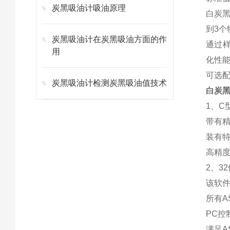
炭黑吸油计吸油原理
白炭
到3
炭黑吸油计在炭黑吸油方面的作
通过
用
化性
可选
炭黑吸油计检测炭黑吸油值技术
白
炭
1、C
带有
装有
高精度
2、3
该软件
所有A
PC控
满足A