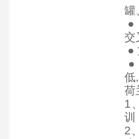
罐
●
交
●
●
低
荷
1
训
2