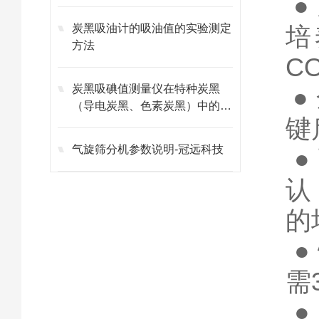
●
炭黑吸油计的吸油值的实验测定
培
方法
C
炭黑吸碘值测量仪在特种炭黑
●
（导电炭黑、色素炭黑）中的应
键
用
气旋筛分机参数说明-冠远科技
●
认
的
●
需
●