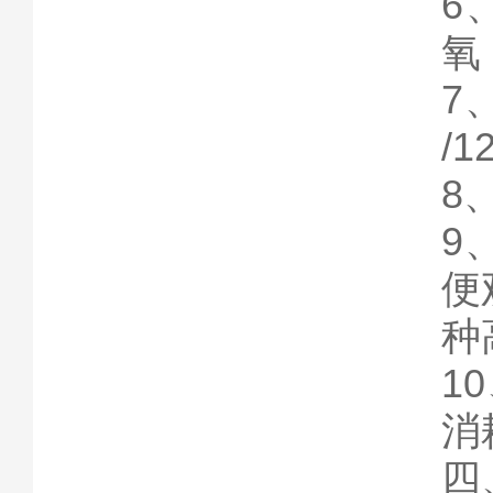
6
氧
7
/
8
9
便
种
1
消
四