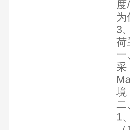
度
为
3
荷
一
采
M
境
二
1
（