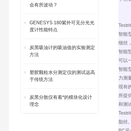
会有所波动？
GENESYS 180紫外可见分光光
Testri
度计性能特点
智能
细丝
炭黑吸油计的吸油值的实验测定
智能
方法
可以
智能
塑胶颗粒水分测定仪的测试远高
力测
于传统方法
现有
所提
炭黑分散仪有着*的模块化设计
理念
和测
Testri
胎丝
PC
采