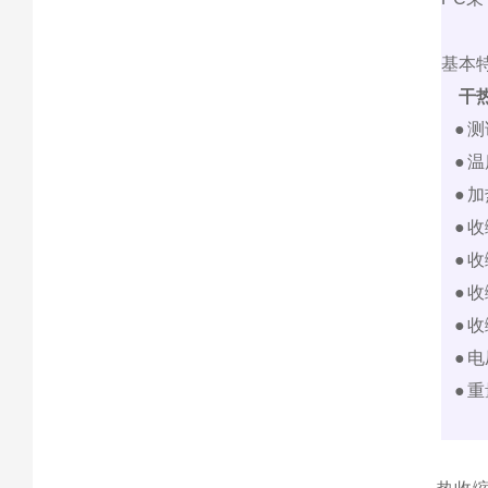
基本
干热
●
测
●
温
●
加
●
收
●
收
●
收
●
收
●
电
●
重