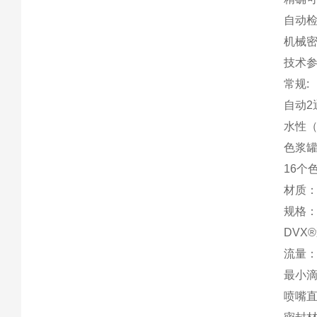
自动
机械
技术参
常规:
自动2
水性
色浆罐
16个
材质
规格：
DVX
流量：0
最小滴加
喷嘴直