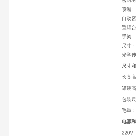
密封
喷嘴:
自动
置罐
手架
尺寸：2
光学
尺寸
长宽
罐装
包装
毛重
电源
220V 