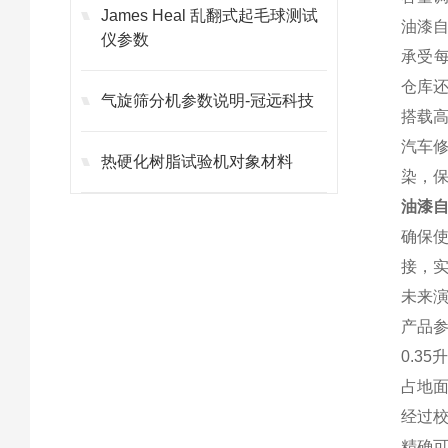
James Heal 乱翻式起毛球测试
油漆自
仪参数
承受
仓库还
气旋筛分机参数说明-冠远科技
搭载高
汽车
热硬化树脂试验机对象材料
染，
油漆
确保使
接，
未来
产品
0.35
占地
经过
精确