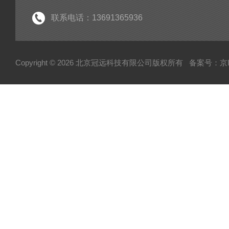
粘度仪
联系电话：13691365936
电子型拉伸仪
经济型密炼机
Copyright © 2026 北京冠远科技有限公司版权所有
备案号：京IC
分析仪
粉质仪
自动水分测试仪
转矩流变仪
塑胶颗粒水分测定仪
炭黑吸油计
磨粉机
混合器
粉碎机
全自动硬度比重计
炭黑粒子硬度计