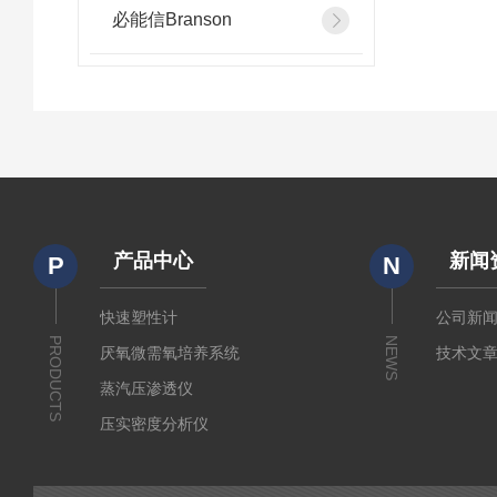
必能信Branson
产品中心
新闻
P
N
快速塑性计
公司新
PRODUCTS
NEWS
厌氧微需氧培养系统
技术文
蒸汽压渗透仪
压实密度分析仪
测定仪
厚源alpha计数仪