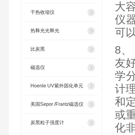
大
干热收缩仪
仪
可
热释光光释光
8、
比炭黑
友
磁选仪
学
计
Hoenle UV紫外固化单元
和
美国Sepor /Frantz磁选仪
或
炭黑粒子强度计
化