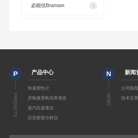
必能信Branson
产品中心
新闻
P
N
快速塑性计
公司新
PRODUCTS
NEWS
厌氧微需氧培养系统
技术文
蒸汽压渗透仪
压实密度分析仪
测定仪
厚源alpha计数仪