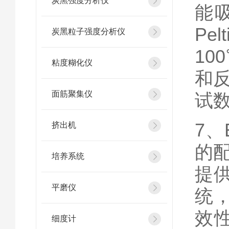
炭黑强度分析仪
能
Pe
炭黑粒子强度分析仪
1
粘度糊化仪
和
面筋聚集仪
试
7、
挤出机
的
培养系统
提供
平磨仪
统
效性
细度计