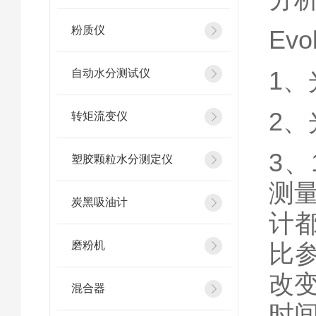
粉质仪
Ev
1
自动水分测试仪
2
转矩流变仪
3、
塑胶颗粒水分测定仪
测
炭黑吸油计
计
磨粉机
比参
改
混合器
时