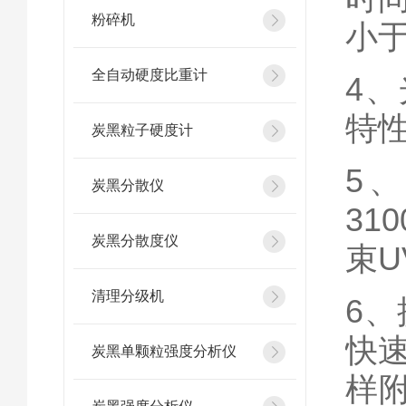
粉碎机
小于
全自动硬度比重计
4
特
炭黑粒子硬度计
5
炭黑分散仪
31
炭黑分散度仪
束U
清理分级机
6
快
炭黑单颗粒强度分析仪
样附