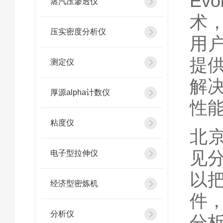
Ev
蒸汽压渗透仪
术，
压实密度分析仪
用
提
测定仪
解
厚源alpha计数仪
性
粘度仪
北京
见
电子型拉伸仪
以把
经济型密炼机
件
分析仪
分