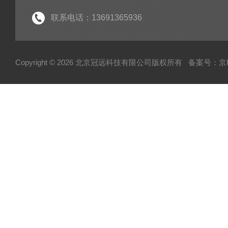
粘度仪
联系电话：13691365936
电子型拉伸仪
经济型密炼机
Copyright © 2026 北京冠远科技有限公司版权所有
备案号：京IC
分析仪
粉质仪
自动水分测试仪
转矩流变仪
塑胶颗粒水分测定仪
炭黑吸油计
磨粉机
混合器
粉碎机
全自动硬度比重计
炭黑粒子硬度计