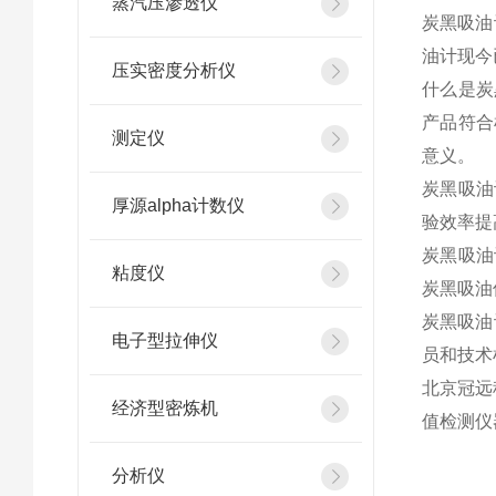
蒸汽压渗透仪
炭黑吸油
油计现今
压实密度分析仪
什么是炭
产品符合
测定仪
意义。
炭黑吸油
厚源alpha计数仪
验效率提
炭黑吸油
粘度仪
炭黑吸油
炭黑吸油
电子型拉伸仪
员和技术
北京冠远
经济型密炼机
值检测仪
分析仪