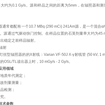
大约为0.1 Gy/s。源和样品之间的距离为5mm，在辐照器和
通常都配有一个10.7 MBq (290 mCi) 241Am源，是一个混合α
eV。源通过气驱动快门控制。在样品位置的石英剂量率大约为45 m
输出稳定之前样品辐射。
辐射
丝型辐照器的的X射线：Varian VF-50J X-γ射线管 (50 kV, 
OSL/TL读出器上时，10 mGy/s - 2 Gy/s。
应用领域
和地质年代测定；
事故剂量测量；
食品检测；
研究。
技术参数