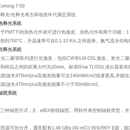
orning 7-59
释光/光释光考古和地质年代测定系统
热释光系统
于PMT下的加热元件就可进行热激发。加热元件有两个功能：1
热到700°C，升温速率可在0.1-10 K/s.之间选择。氮气流
光释光系统
光二极管阵列进行光激发，包括CW和LM-OSL激发。发光
和样品之间的距离大约为20mm。标准Risø TL/OSL读出器装
源(波长870nm)zui高激发能量可达140mW/cm2或者更高,并能在
源(波长470nm)zui高激发能量不小于50mW/cm2。
辐照系统
三种辐照方式：β，α和X射线辐照。用软件来控制辐射类型，
辐照器可拆分开，通常配有1.48 GBq (40 mCi) 90Sr/90Y 