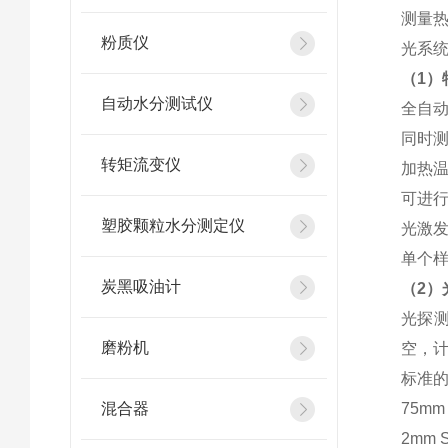
测量热
粉质仪
光系
（1）
自动水分测试仪
全自
同时测
转矩流变仪
加热温
可进行
塑胶颗粒水分测定仪
光激发
单个样
炭黑吸油计
（2）
光探
磨粉机
空，
标准的
混合器
75mm 
2mm S