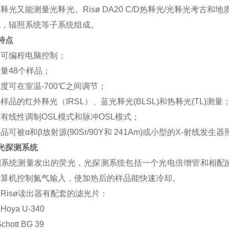
释光又能测量光释光。Risø DA20 C/D热释光/光释光考
统，辐照系统等子系统组成。
特点
动可编程电脑控制；
量48个样品；
度可在室温-700℃之间调节；
样品的红外释光（IRSL）、蓝光释光(BLSL)和热释光(TL)测量
有线性调制OSL模式和脉冲OSL模式；
品可被α和β放射源(90Sr/90Y和 241Am)或小型的X-射线发生
光探测系统
测系统测量发出的荧光，光探测系统包括一个光电倍增管和相配
计算机控制氮气输入，使加热后的样品能快速冷却。
Risø读出器有配套的滤光片：
Hoya U-340
chott BG 39