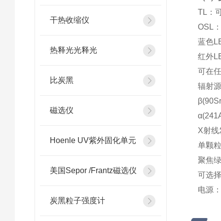
TL：
干热收缩仪
OSL
蓝色L
热释光光释光
红外L
可在
比炭黑
辐射
β(90
磁选仪
α(24
X射线发
Hoenle UV紫外固化单元
单颗粒
聚焦绿色
美国Sepor /Frantz磁选仪
可选择：
电源： 1
炭黑粒子强度计