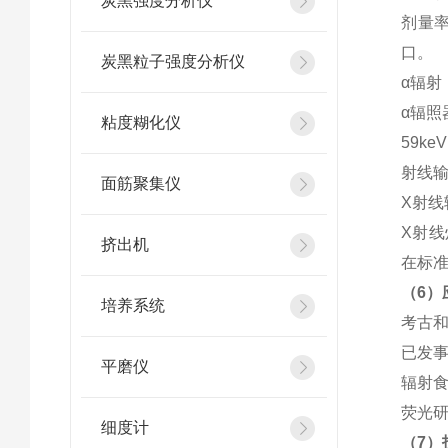
炭黑强度分析仪
剂量率
口。
炭黑粒子强度分析仪
α辐射
α辐照器
粘度糊化仪
59k
射线
面筋聚集仪
X射线
X射线灯
挤出机
在标准的
（6）
培养系统
考古
已发
平磨仪
辐射
荧光
细度计
（7）