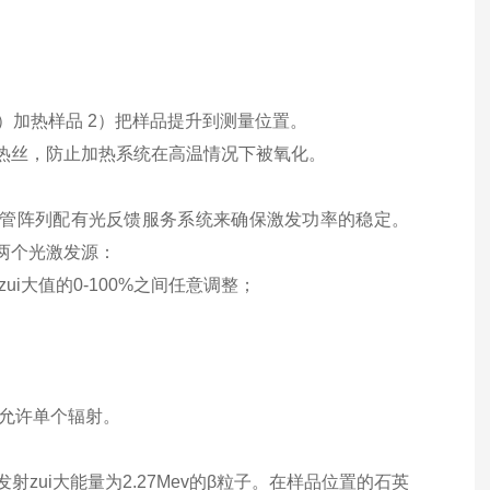
）加热样品 2）把样品提升到测量位置。
冷却电热丝，防止加热系统在高温情况下被氧化。
二极管阵列配有光反馈服务系统来确保激发功率的稳定。
有两个光激发源：
zui大值的0-100%之间任意调整；
并允许单个辐射。
β源，能发射zui大能量为2.27Mev的β粒子。在样品位置的石英