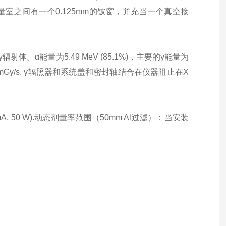
测量室之间有一个0.125mm的铍窗，并充当一个真空接
/γ辐射体。α能量为5.49 MeV (85.1%)，主要的γ能量为
Gy/s. γ辐照器和系统盖和密封轴结合在仪器阻止在X
1 mA, 50 W).动态剂量率范围（50mm Al过滤）：当安装