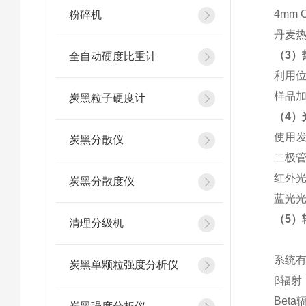
4mm C
粉碎机
丹麦热
（3）
全自动硬度比重计
利用位
样品加
炭黑粒子硬度计
（4）
使用发
炭黑分散仪
二极管
红外光
炭黑分散度仪
蓝光光
（5）
清理分级机
系统有
炭黑单颗粒强度分析仪
β辐射
Beta