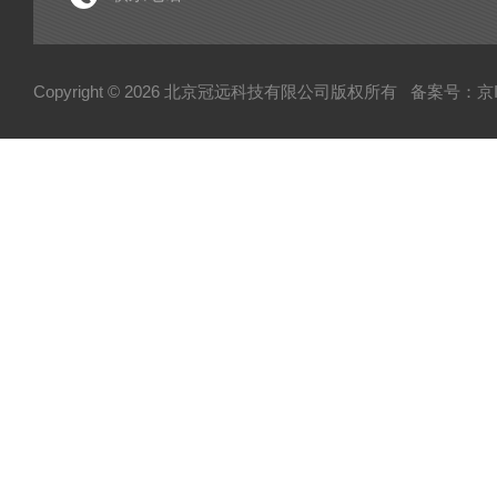
电子型拉伸仪
粘度仪
Copyright © 2026 北京冠远科技有限公司版权所有
备案号：京IC
厚源alpha计数仪
测定仪
快速塑性计
压实密度分析仪
蒸汽压渗透仪
厌氧微需氧培养系统
磨粉机
混合器
粉碎机
全自动硬度比重计
炭黑粒子硬度计
炭黑分散仪