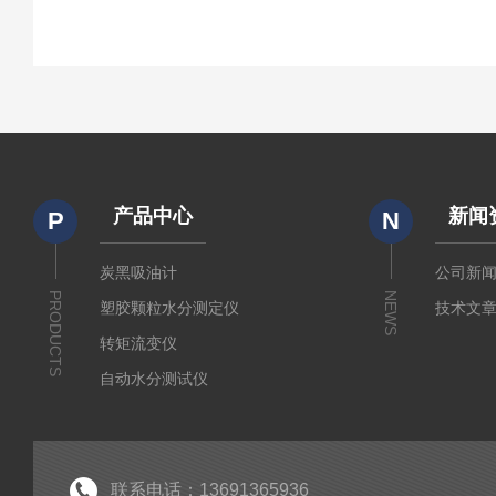
产品中心
新闻
P
N
炭黑吸油计
公司新
PRODUCTS
NEWS
塑胶颗粒水分测定仪
技术文
转矩流变仪
自动水分测试仪
粉质仪
分析仪
经济型密炼机
联系电话：13691365936