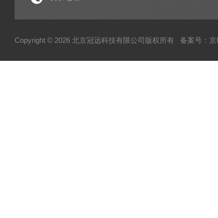
电子型拉伸仪
经济型密炼机
Copyright © 2026 北京冠远科技有限公司版权所有
备案号：京IC
分析仪
粉质仪
自动水分测试仪
转矩流变仪
塑胶颗粒水分测定仪
炭黑吸油计
磨粉机
混合器
粉碎机
全自动硬度比重计
炭黑粒子硬度计
炭黑分散仪