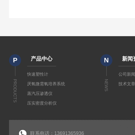
产品中心
新闻
P
N
快速塑性计
公司新
PRODUCTS
NEWS
厌氧微需氧培养系统
技术文
蒸汽压渗透仪
压实密度分析仪
测定仪
厚源alpha计数仪
粘度仪
联系电话：13691365936