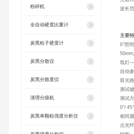
粉碎机
波长范围
全自动硬度比重计
主要
炭黑粒子硬度计
0°照
50m
炭黑分散仪
氙灯—
自动参
炭黑分散度仪
双光
测试
清理分级机
测试
0°/
炭黑单颗粒强度分析仪
相同颜
点光