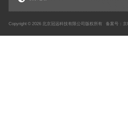
电子型拉伸仪
经济型密炼机
Copyright © 2026 北京冠远科技有限公司版权所有
备案号：京IC
分析仪
粉质仪
自动水分测试仪
转矩流变仪
塑胶颗粒水分测定仪
炭黑吸油计
磨粉机
混合器
粉碎机
全自动硬度比重计
炭黑粒子硬度计
炭黑分散仪