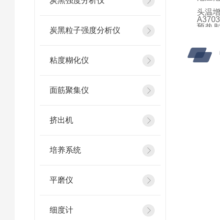
炭黑强度分析仪
头温增
A37
预热时间
炭黑粒子强度分析仪
120℃
注射器
粘度糊化仪
池中溶
增益： 
面筋聚集仪
记录仪
外形尺
挤出机
深），5
培养系统
平磨仪
细度计