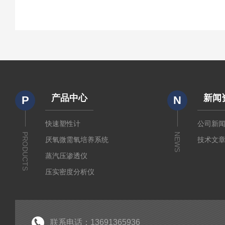
产品中心
新闻
P
N
快速塑性计
公司新
PRODUCTS
NEWS
厌氧微需氧培养系统
技术文
蒸汽压渗透仪
压实密度分析仪
测定仪
厚源alpha计数仪
粘度仪
联系电话：13691365936