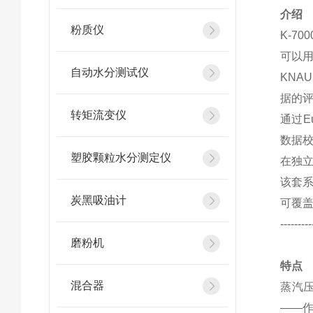
介绍
粉质仪
K-7
可以用
自动水分测试仪
KNA
据的
转矩流变仪
通过E
数据
塑胶颗粒水分测定仪
在独
该套系
炭黑吸油计
可覆盖
---------
磨粉机
特点
混合器
蒸汽
——