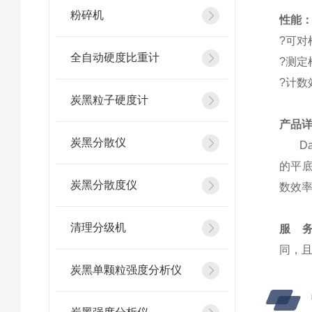
粉碎机
性能
?可对
全自动硬度比重计
?测定
?计数
炭黑粒子硬度计
产品
炭黑分散仪
Day
的平底
炭黑分散度仪
数效率>
清理分级机
服 务
同，
炭黑单颗粒强度分析仪