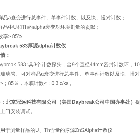
：
样品a衰变进行总事件、单事件计数、以及快、慢对计数；
样品中U和Th的alpha衰变对环境剂量的贡献；
效率> 85%
ybreak 583厚源alpha计数仪
详情：
break 583 :具3个计数探头，含9个直径44mm密封计数环，1
玻璃管。可对样品α衰变进行总事件、单事件计数以及快、慢对计数（符
；85％，本底计数<；0.3 c/ks 。
：北京冠远科技有限公司（美国Daybreak公司中国办事处）
且上门安装调试。
：
用于测量样品的U、Th含量的厚源ZnSAlpha计数仪