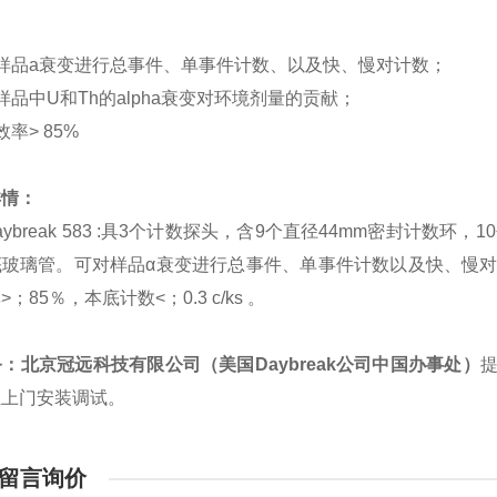
：
样品a衰变进行总事件、单事件计数、以及快、慢对计数；
样品中U和Th的alpha衰变对环境剂量的贡献；
效率> 85%
详情：
break 583 :具3个计数探头，含9个直径44mm密封计数环，1
玻璃管。可对样品α衰变进行总事件、单事件计数以及快、慢对计数（符
；85％，本底计数<；0.3 c/ks 。
：北京冠远科技有限公司（美国Daybreak公司中国办事处）
且上门安装调试。
留言询价