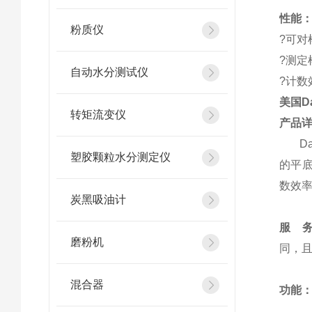
性能
粉质仪
?可对
?测定
自动水分测试仪
?计数
美国Da
转矩流变仪
产品
Day
塑胶颗粒水分测定仪
的平底
数效率>
炭黑吸油计
服 务
磨粉机
同，
混合器
功能