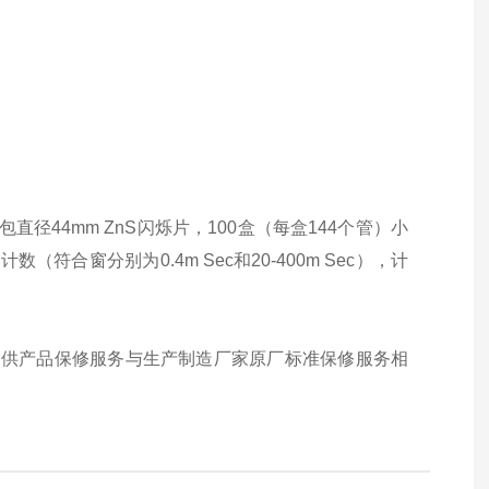
0包直径44mm ZnS闪烁片，100盒（每盒144个管）小
合窗分别为0.4m Sec和20-400m Sec），计
提供产品保修服务与生产制造厂家原厂标准保修服务相