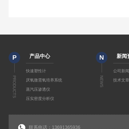
产品中心
新闻
P
N
快速塑性计
公司新
PRODUCTS
NEWS
厌氧微需氧培养系统
技术文
蒸汽压渗透仪
压实密度分析仪
测定仪
厚源alpha计数仪
粘度仪
联系电话：13691365936