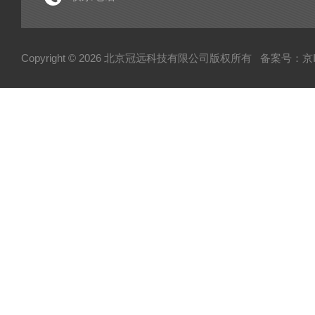
电子型拉伸仪
经济型密炼机
Copyright © 2026 北京冠远科技有限公司版权所有
备案号：京IC
分析仪
粉质仪
自动水分测试仪
转矩流变仪
塑胶颗粒水分测定仪
炭黑吸油计
磨粉机
混合器
粉碎机
全自动硬度比重计
炭黑粒子硬度计
炭黑分散仪