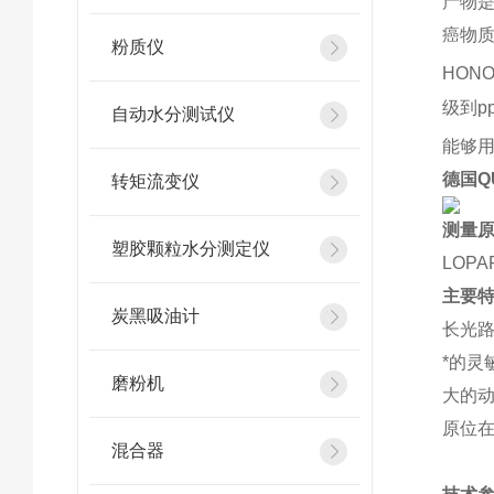
产物
癌物
粉质仪
HONO
级到
自动水分测试仪
能够用
德国Q
转矩流变仪
测量
塑胶颗粒水分测定仪
LOPA
主要
炭黑吸油计
长光
*的灵
磨粉机
大的
原位
混合器