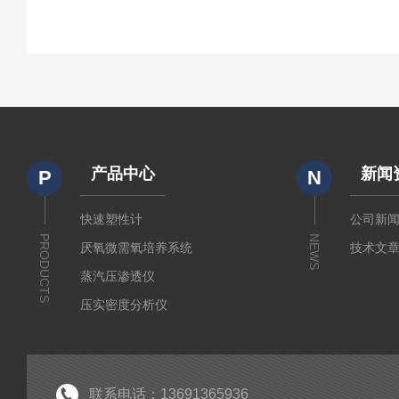
产品中心
新闻
P
N
快速塑性计
公司新
PRODUCTS
NEWS
厌氧微需氧培养系统
技术文
蒸汽压渗透仪
压实密度分析仪
测定仪
厚源alpha计数仪
粘度仪
联系电话：13691365936