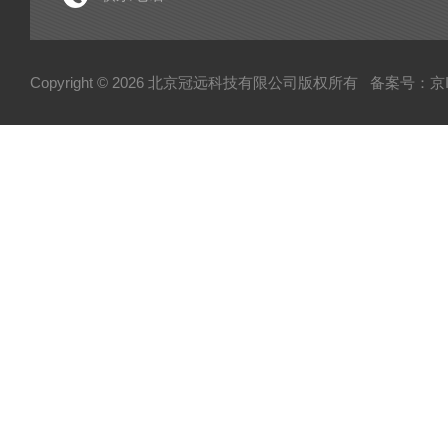
电子型拉伸仪
经济型密炼机
Copyright © 2026 北京冠远科技有限公司版权所有
备案号：京IC
分析仪
粉质仪
自动水分测试仪
转矩流变仪
塑胶颗粒水分测定仪
炭黑吸油计
磨粉机
混合器
粉碎机
全自动硬度比重计
炭黑粒子硬度计
炭黑分散仪