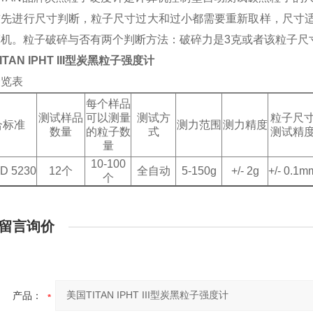
首先进行尺寸判断，粒子尺寸过大和过小都需要重新取样，尺寸
机。粒子破碎与否有两个判断方法：破碎力是3克或者该粒子尺寸
ITAN IPHT III型炭黑粒子强度计
一览表
每个样品
测试样品
可以测量
测试方
粒子尺
合标准
测力范围
测力精度
数量
的粒子数
式
测试精
量
10-100
D 5230
12个
全自动
5-150g
+/- 2g
+/- 0.1m
个
留言询价
产品：