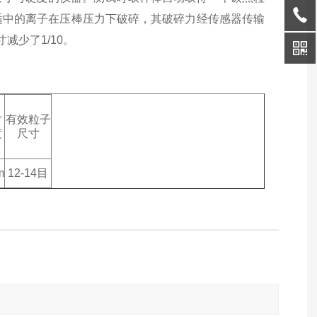
适中的离子在压棒压力下破碎，其破碎力经传感器传输
减少了1/10。
寸
有效粒子
度
尺寸
m
12-14目