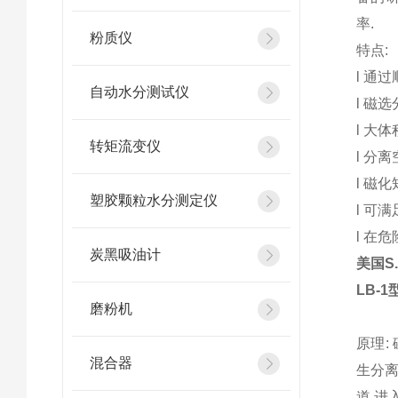
率.
粉质仪
特点:
l
通过
自动水分测试仪
l
磁选
l
大体
转矩流变仪
l
分离
l
磁化
塑胶颗粒水分测定仪
l
可满
l
在危
炭黑吸油计
美国S.
LB-1
磨粉机
原理:
混合器
生分离
道,进