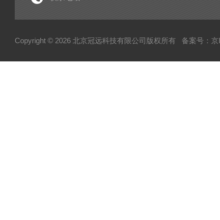
电子型拉伸仪
经济型密炼机
Copyright © 2026 北京冠远科技有限公司版权所有
备案号：京IC
分析仪
粉质仪
自动水分测试仪
转矩流变仪
塑胶颗粒水分测定仪
炭黑吸油计
磨粉机
混合器
粉碎机
全自动硬度比重计
炭黑粒子硬度计
炭黑分散仪