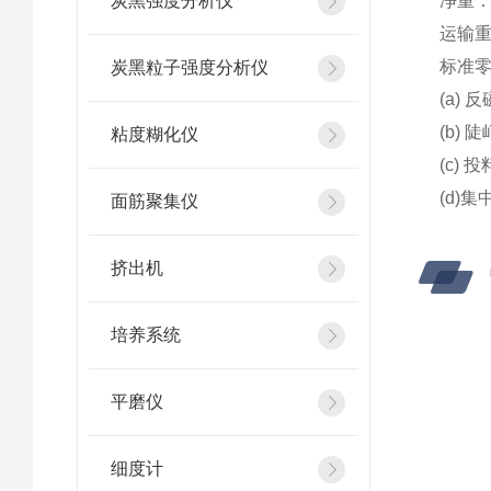
炭黑强度分析仪
净重：1
运输重
标准
炭黑粒子强度分析仪
(a)
(b)
粘度糊化仪
(c) 
(d)
面筋聚集仪
挤出机
培养系统
平磨仪
细度计