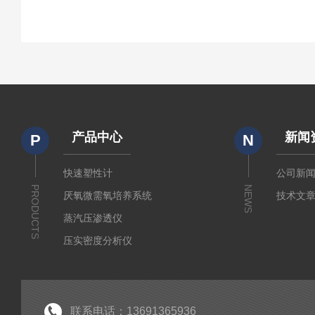
产品中心
新闻
P
N
快速塑性计
公司新
PRODUCTS
NEWS
厌氧微需氧培养系统
技术文
蒸汽压渗透仪
压实密度分析仪
测定仪
厚源alpha计数仪
粘度仪
联系电话：13691365936