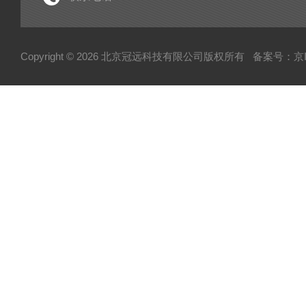
电子型拉伸仪
粘度仪
Copyright © 2026 北京冠远科技有限公司版权所有
备案号：京IC
厚源alpha计数仪
测定仪
快速塑性计
压实密度分析仪
蒸汽压渗透仪
厌氧微需氧培养系统
磨粉机
混合器
粉碎机
全自动硬度比重计
炭黑粒子硬度计
炭黑分散仪