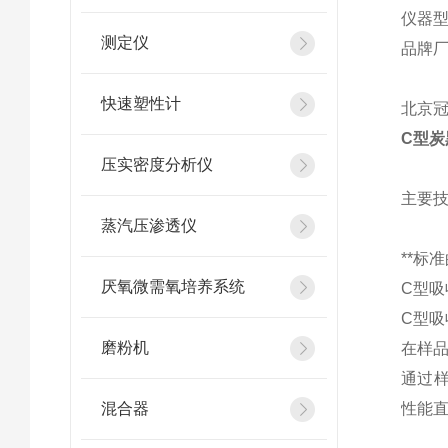
仪器
测定仪
品牌厂家
快速塑性计
北京冠
C型炭
压实密度分析仪
主要
蒸汽压渗透仪
**标
厌氧微需氧培养系统
C型吸
C型吸
磨粉机
在样
通过
混合器
性能