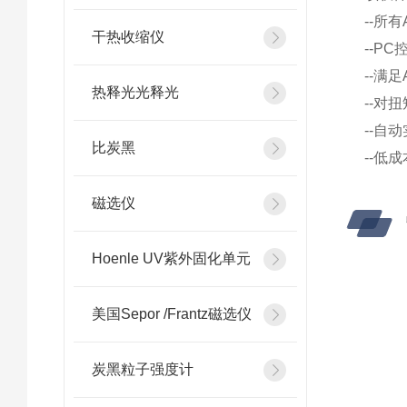
--所
干热收缩仪
--P
--满
热释光光释光
--对
--自
比炭黑
--低
磁选仪
Hoenle UV紫外固化单元
美国Sepor /Frantz磁选仪
炭黑粒子强度计