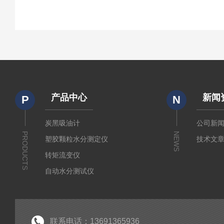
产品中心
新闻
P
N
炭黑吸油计
公司新
PRODUCTS
NEWS
塑胶颗粒水分测定仪
技术文
转矩流变仪
自动水分测试仪
粉质仪
分析仪
经济型密炼机
联系电话：13691365936