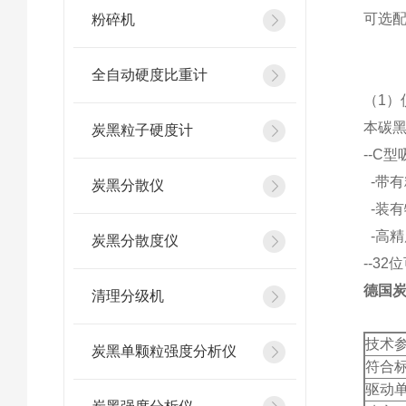
可选
粉碎机
全自动硬度比重计
（1）
本碳黑
炭黑粒子硬度计
--C
-带
炭黑分散仪
-装
-高精
炭黑分散度仪
--32
德国炭黑
清理分级机
技术
炭黑单颗粒强度分析仪
符合
驱动