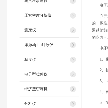
蒸汽压渗透仪
电子型
压实密度分析仪
在开始
的一致性
测定仪
通过缩短
的应力－
厚源alpha计数仪
电子
1、采
粘度仪
2、拉伸
电子型拉伸仪
3、US
经济型密炼机
4、自主
5、*的
分析仪