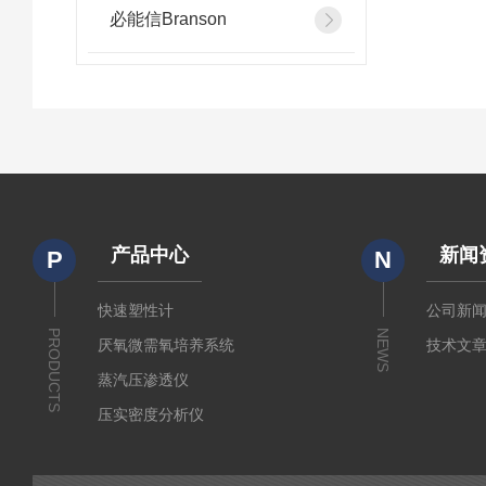
必能信Branson
产品中心
新闻
P
N
快速塑性计
公司新
PRODUCTS
NEWS
厌氧微需氧培养系统
技术文
蒸汽压渗透仪
压实密度分析仪
测定仪
厚源alpha计数仪