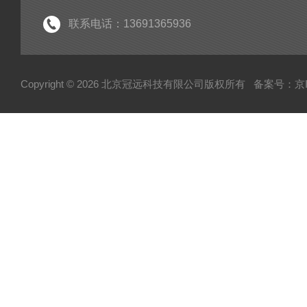
粘度仪
联系电话：13691365936
电子型拉伸仪
经济型密炼机
Copyright © 2026 北京冠远科技有限公司版权所有
备案号：京IC
分析仪
粉质仪
自动水分测试仪
转矩流变仪
塑胶颗粒水分测定仪
炭黑吸油计
磨粉机
混合器
粉碎机
全自动硬度比重计
炭黑粒子硬度计