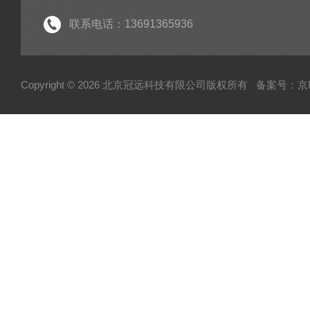
经济型密炼机
联系电话：13691365936
电子型拉伸仪
粘度仪
Copyright © 2026 北京冠远科技有限公司版权所有
备案号：京IC
厚源alpha计数仪
测定仪
快速塑性计
压实密度分析仪
蒸汽压渗透仪
厌氧微需氧培养系统
磨粉机
混合器
粉碎机
全自动硬度比重计
炭黑粒子硬度计