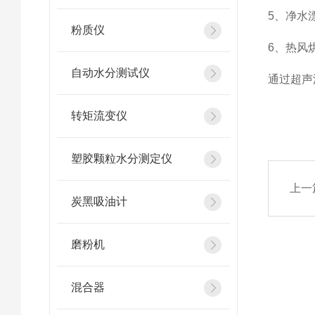
5、净水
粉质仪
6、热风
自动水分测试仪
通过超声
转矩流变仪
塑胶颗粒水分测定仪
上一
炭黑吸油计
磨粉机
混合器