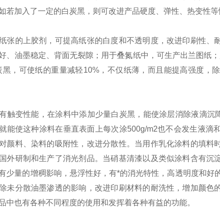
如若加入了一定的白炭黑，则可改进产品硬度、弹性、热变性等
纸张的上胶剂，可提高纸张的白度和不透明度，改进印刷性、
好、油墨稳定、背面无裂隙；用于叠氮纸中，可生产出兰图纸；
炭黑，可使纸的重量减轻10%，不仅纸薄，而且能提高强度，
有触变性能，在涂料中添加少量白炭黑，能使涂层消除液滴沉降
就能使这种涂料在垂直表面上每次涂500g/m2也不会发生液
对颜料、染料的吸附性，改进分散性。当用作乳化涂料的填料
国外研制和生产了消光剂品。当硝基清漆以及类似涂料含有沉
有少量的增稠影响，悬浮性好，有*的消光特性，高透明度和好的
除未分散油墨渗透的影响，改进印刷材料的耐洗性，增加颜色
品中也有各种不同程度的使用和发挥着各种有益的功能。