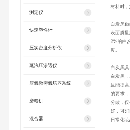
材料时，
测定仪
白炭黑做
快速塑性计
表面质量
2%的白
压实密度分析仪
度。
蒸汽压渗透仪
白炭黑具
白炭黑，
厌氧微需氧培养系统
且能提高
的要求，
磨粉机
分散，仅
好，可消
混合器
日常化妆