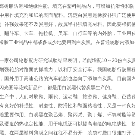
高树脂防潮和绝缘性能。填充在塑料制品内，可增加抗滑性和防
中用作填充剂和纸的表面配料。沉淀白炭黑是橡胶补强广泛使
）补强效果还不及炭黑好，故属半补强填充材料。因此要根据
、翻斗车、卡车、拖拉机、叉车、自行车等的内外胎，工业用
橡胶工业制品中都或多或少地要用到白炭黑。在普通轮胎内添加
一家公司轮胎配方研究试验结果表明，若能增配10～20份白
增强轮胎对路面的抓着力，以利于安全行车。我国轮胎行驶里
，国外用于高速公路的汽车轮胎也趋向于添加白炭黑。目前国
闪光圈等花式新品种，都是用白炭黑代替炭黑生产的。
生产中，人们对胶鞋、雨靴、运动鞋、旅游鞋、健身鞋、芭蕾
有良好的补强性、耐磨性、防滑性和鞋面粘着性，又是一种良
着重要作用。白炭黑在聚乙烯、聚丙烯、聚丁烯、环氧树脂等
及硬度的热稳定性能。用于电缆还可以提高电缆的电绝缘性，
黑。在两层塑料薄膜之间往往不易分开，装袋时袋口很难打开