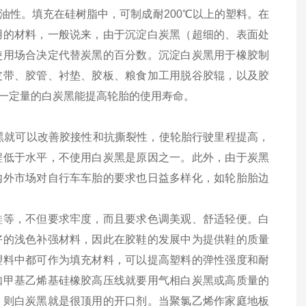
油性。填充在硅树脂中，可制成耐200℃以上的塑料。在
用的材料，一般说来，由于沉淀白炭黑（超细的、表面处
使用场合决定代替炭黑的百分数。沉淀白炭黑用于橡胶制
皮带、胶管、衬垫、胶板、粮食加工用脱谷胶辊，以及胶
一定量的白炭黑能提高轮胎的使用寿命。
炭黑就可以改善胶接性和抗撕裂性，使轮胎行驶里程提高，
程低于水平，不使用白炭黑是原因之一。此外，由于炭黑
内外市场对自行车车胎的要求也日益多样化，如轮胎胎边
鞋等，不但要求牢度，而且要求色调美观、舒适轻便。白
好的浅色补强材料，因此在胶鞋的发展中为提供鞋的质量
塑料中都可作为填充材料，可以提高塑料的弹性强度和耐
如甲基乙烯基硅橡胶高压线就要用气相白炭黑或高质量的
，则白炭黑就是很顶用的开口剂。当聚氯乙烯作家庭地板