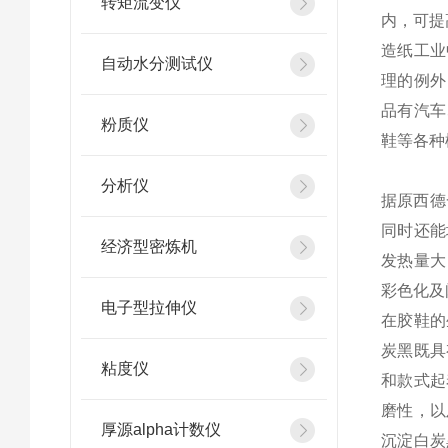
转矩流变仪
内，可提
造纸工业
自动水分测试仪
理的例外
品有汽车
粉质仪
鞋等各种
分析仪
据原西德
同时还能
经济型密炼机
发热量大
彩色化及
电子型拉伸仪
在胶鞋的
炭黑既具
粘度仪
和款式起
磨性，以
厚源alpha计数仪
沉淀白炭