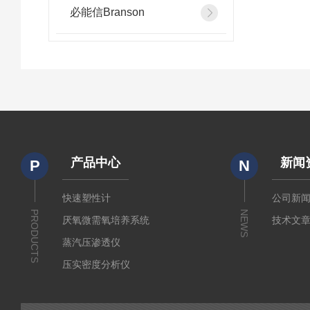
必能信Branson
产品中心
新闻
P
N
快速塑性计
公司新
PRODUCTS
NEWS
厌氧微需氧培养系统
技术文
蒸汽压渗透仪
压实密度分析仪
测定仪
厚源alpha计数仪