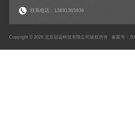
粘度仪
联系电话：13691365936
电子型拉伸仪
经济型密炼机
Copyright © 2026 北京冠远科技有限公司版权所有
备案号：京IC
分析仪
粉质仪
自动水分测试仪
转矩流变仪
塑胶颗粒水分测定仪
炭黑吸油计
磨粉机
混合器
粉碎机
全自动硬度比重计
炭黑粒子硬度计