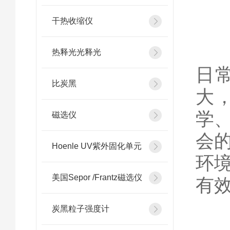
干热收缩仪
不
热释光光释光
日
比炭黑
大
学
磁选仪
会
Hoenle UV紫外固化单元
环
美国Sepor /Frantz磁选仪
有
炭黑粒子强度计