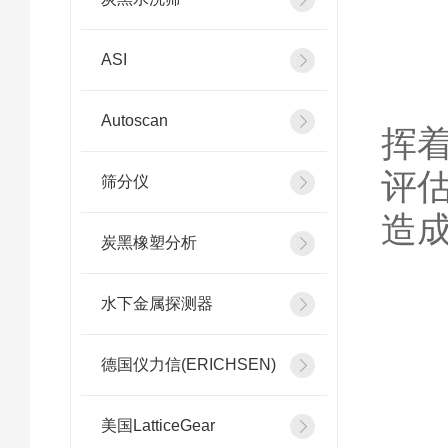
ASI
在
Autoscan
挥
评
筛分仪
造
炭黑橡塑分析
水下金属探测器
三
德国仪力信(ERICHSEN)
美国LatticeGear