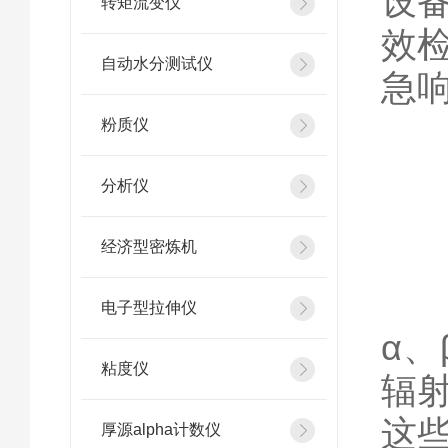
设
转矩流变仪
效
自动水分测试仪
急
粉质仪
一
分析仪
经济型密炼机
它
电子型拉伸仪
α
粘度仪
辐
这
厚源alpha计数仪