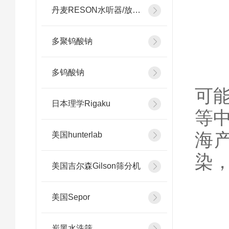
3
丹麦RESON水听器/放大器
多聚钨酸钠
在
多钨酸钠
可
日本理学Rigaku
等
海
美国hunterlab
染
美国吉尔森Gilson筛分机
美国Sepor
4
炭黑水洗筛