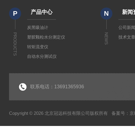
产品中心
新闻
P
N
炭黑吸油计
公司新
PRODUCTS
NEWS
塑胶颗粒水分测定仪
技术文
转矩流变仪
自动水分测试仪
粉质仪
分析仪
经济型密炼机
联系电话：13691365936
电子型拉伸仪
粘度仪
Copyright © 2026 北京冠远科技有限公司版权所有
备案号：京IC
厚源alpha计数仪
测定仪
快速塑性计