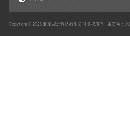
电子型拉伸仪
粘度仪
Copyright © 2026 北京冠远科技有限公司版权所有
备案号：京IC
厚源alpha计数仪
测定仪
快速塑性计
压实密度分析仪
蒸汽压渗透仪
厌氧微需氧培养系统
磨粉机
混合器
粉碎机
全自动硬度比重计
炭黑粒子硬度计
炭黑分散仪