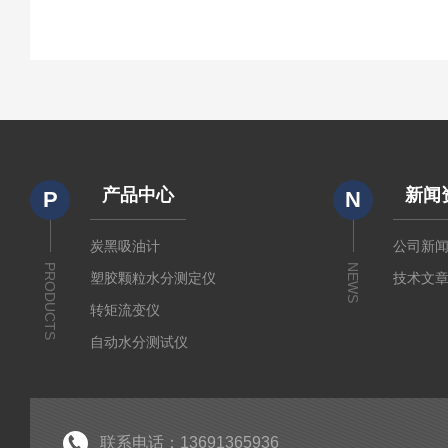
产品中心
新闻
P
N
炭黑吸油计
公司新
PRODUCTS
NEWS
塑胶颗粒水分测定仪
技术文
转矩流变仪
自动水分测试仪
粉质仪
分析仪
经济型密炼机
联系电话：13691365936