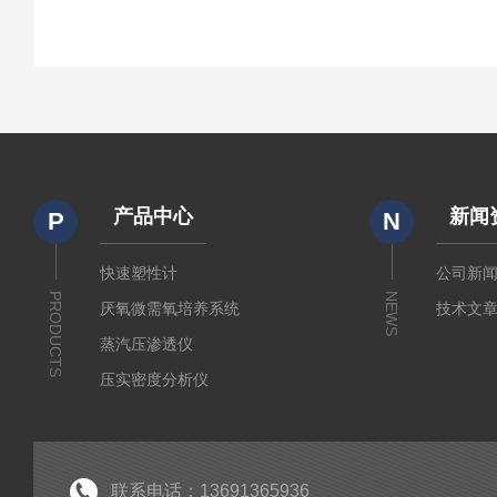
产品中心
新闻
P
N
快速塑性计
公司新
PRODUCTS
NEWS
厌氧微需氧培养系统
技术文
蒸汽压渗透仪
压实密度分析仪
测定仪
厚源alpha计数仪
粘度仪
联系电话：13691365936