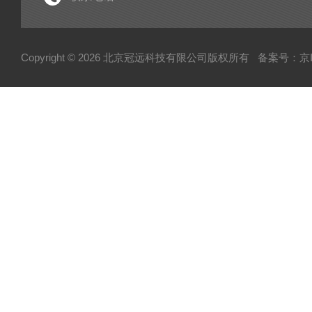
电子型拉伸仪
经济型密炼机
Copyright © 2026 北京冠远科技有限公司版权所有
备案号：京IC
分析仪
粉质仪
自动水分测试仪
转矩流变仪
塑胶颗粒水分测定仪
炭黑吸油计
磨粉机
混合器
粉碎机
全自动硬度比重计
炭黑粒子硬度计
炭黑分散仪