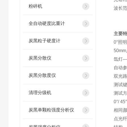
粉碎机
波长范围
全自动硬度比重计
主要
炭黑粒子硬度计
0°照
50m
炭黑分散仪
氙灯—
自动参
炭黑分散度仪
双光
测试
清理分级机
测试
0°/
炭黑单颗粒强度分析仪
相同颜
点光