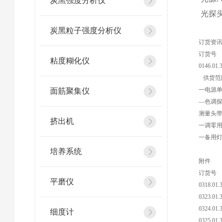
炭黑强度分析仪
光探头
炭黑粒子强度分析仪
订货资
订货号
粘度糊化仪
0146.01.
供货范
一电源单
面筋聚集仪
—色调
测量头带
挤出机
一调零
一备用
培养系统
附件
订货号
平磨仪
0318.01.
0323.01.
0324.01.
细度计
0325.01.