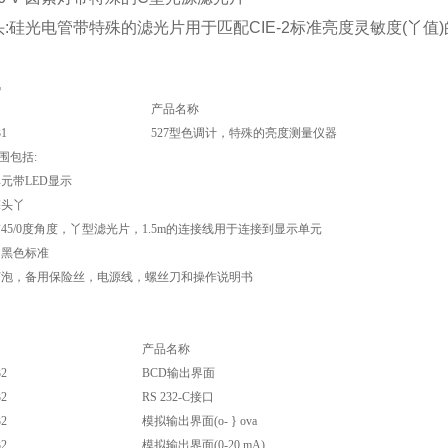
:硅光电管带特殊的滤光片用于匹配CIE-2标准亮度灵敏度(丫值
讯
产品名称
31
527型色调计，特殊的亮度测量仪器
围包括:
元带LED显示
探头丫
45/0度角度，丫型滤光片，1.5m的连接线用于连接到显示单元
用黑色标准
灯泡，备用保险丝，电源线，螺丝刀和操作说明书
产品名称
32
BCD输出界面
32
RS 232-C接口
32
模拟输出界面(o- } ova
32
模拟输出界面(0-20 mA)