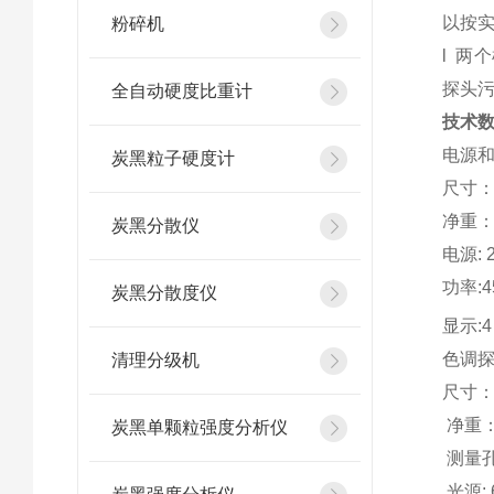
以按实
粉碎机
l 两
探头污
全自动硬度比重计
技术
电源
炭黑粒子硬度计
尺寸：(
净重：3
炭黑分散仪
电源: 
功率:4
炭黑分散度仪
显示:
色调
清理分级机
尺寸：(
净重：
炭黑单颗粒强度分析仪
测量孔
光源: