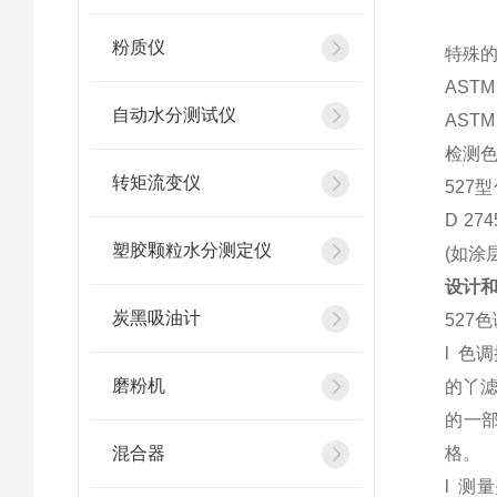
粉质仪
特殊
ASTM 
自动水分测试仪
ASTM 
检测
转矩流变仪
527
D 2
塑胶颗粒水分测定仪
(如涂
设计
炭黑吸油计
527
l 色
磨粉机
的丫滤
的一
混合器
l 