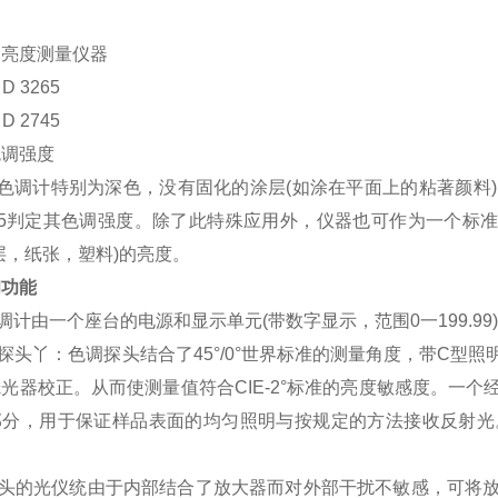
的亮度测量仪器
D 3265
D 2745
色调强度
型色调计特别为深色，没有固化的涂层(如涂在平面上的粘著颜料)的亮
745判定其色调强度。除了此特殊应用外，仪器也可作为一个标准
层，纸张，塑料)的亮度。
和功能
色调计由一个座台的电源和显示单元(带数字显示，范围0一199.9
调探头丫：色调探头结合了45°/0°世界标准的测量角度，带C
光器校正。从而使测量值符合CIE-2°标准的亮度敏感度。一
部分，用于保证样品表面的均匀照明与按规定的方法接收反射光
格。
测量头的光仪统由于内部结合了放大器而对外部干扰不敏感，可将