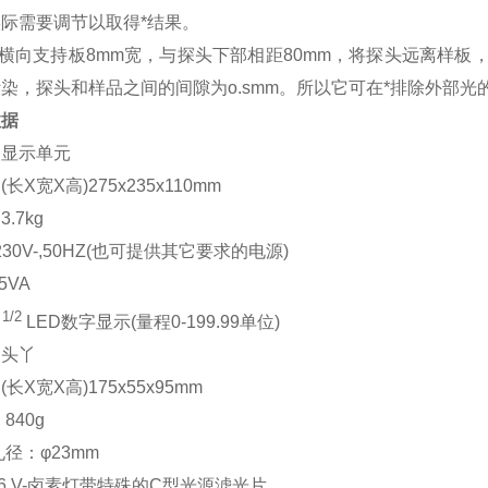
际需要调节以取得*结果。
个横向支持板8mm宽，与探头下部相距80mm，将探头远离样
染，探头和样品之间的间隙为o.smm。所以它可在*排除外部光
数据
和显示单元
长X宽X高)275x235x110mm
.7kg
230V-,50HZ(也可提供其它要求的电源)
5VA
1/2
4
LED数字显示(量程0-199.99单位)
探头丫
长X宽X高)175x55x95mm
840g
径：φ23mm
 6 V-卤素灯带特殊的C型光源滤光片