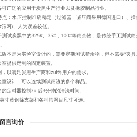
备可广泛的应用于炭黑生产行业以及橡胶制品行业。
备特点：水压控制准确稳定（过滤器，减压阀采用德国进口）、操
5#筛网)、人为误差较低。
于测试炭黑中的325#、35#，100#等筛余物，是传统手工测
置。
式版本是为实验室设计的，需要定期测试筛余物，但不需要*夹具
验室提供定制的固定装置。
制，以满足炭黑生产商和zui终用户的需求。
验室设计，可以连续测试筛渣的多个样品。
筛的定时器控制zui后3分钟的清洗时间。
2英寸黄铜筛支架和各种筛网目尺寸可选。
留言询价