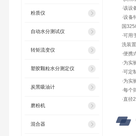
·该设
粉质仪
·设
国32
自动水分测试仪
·可用
洗装
转矩流变仪
·便携
·为实
塑胶颗粒水分测定仪
·可定
·为实
炭黑吸油计
·每个
·直径
磨粉机
混合器