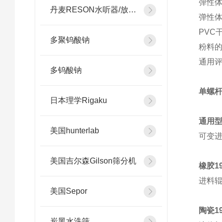
弹性
丹麦RESON水听器/放大器
弹性
PVC
多聚钨酸钠
粉料
通用
多钨酸钠
单螺
日本理学Rigaku
通用型
美国hunterlab
可变
美国吉尔森Gilson筛分机
橡胶1
进料
美国Sepor
陶瓷1
炭黑水洗筛