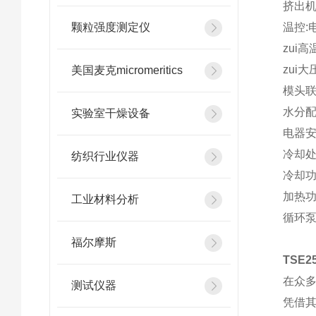
挤出机
颗粒强度测定仪
温控:
zui高
zui大
美国麦克micromeritics
模头联接
水分
实验室干燥设备
电器
冷却
纺织行业仪器
冷却功率
加热功
工业材料分析
循环泵：m
福尔摩斯
TSE
在众
测试仪器
凭借