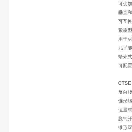
可变
垂直
可互
紧凑
用于
几乎
蛤壳
可配置
CTS
反向
锥形
恒量
脱气
锥形