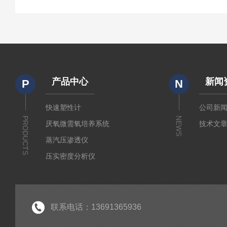
产品中心
新闻
P
N
快速塑性计
公司新
PRODUCTS
NEWS
厌氧微需氧培养系统
技术文
蒸汽压渗透仪
压实密度分析仪
测定仪
厚源alpha计数仪
粘度仪
联系电话：13691365936
电子型拉伸仪