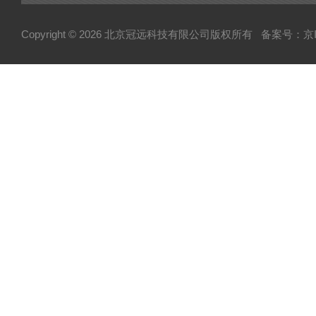
经济型密炼机
Copyright © 2026 北京冠远科技有限公司版权所有
备案号：京IC
分析仪
粉质仪
自动水分测试仪
转矩流变仪
塑胶颗粒水分测定仪
炭黑吸油计
磨粉机
混合器
粉碎机
全自动硬度比重计
炭黑粒子硬度计
炭黑分散仪
炭黑分散度仪