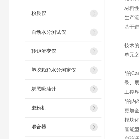
材料
粉质仪
生产
基于
自动水分测试仪
技术的
转矩流变仪
单元之
塑胶颗粒水分测定仪
*的C
录、
炭黑吸油计
工控
*的内
磨粉机
更加
模块
混合器
智能
自验证