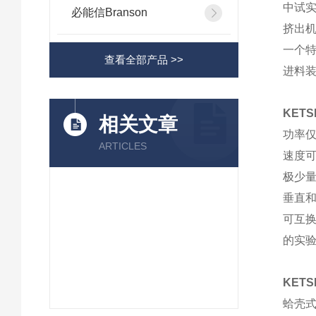
中试
必能信Branson
挤出机可
一个
查看全部产品 >>
进料
KET
相关文章
功率仅
ARTICLES
速度可
极少
垂直
可互
的实验
KET
蛤壳