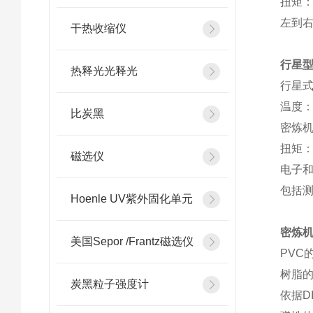
扭矩：z
左到右
干热收缩仪
行星型
热释光光释光
行星
温度：
比炭黑
密炼机
扭矩：0
磁选仪
电子
包括
Hoenle UV紫外固化单元
密炼机
美国Sepor /Frantz磁选仪
PVC的
树脂
炭黑粒子强度计
依据D