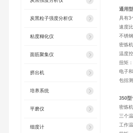
炭黑强度分析仪
通用型
具有3
炭黑粒子强度分析仪
速度比：
不锈
粘度糊化仪
密炼机
温度
面筋聚集仪
扭矩：0
电子
挤出机
包括
培养系统
350
密炼机
平磨仪
三个
工作温
细度计