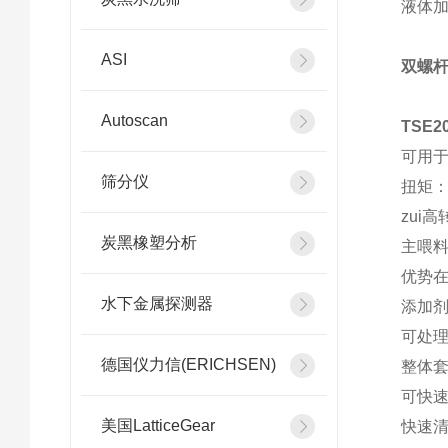
液体
ASI
双螺
Autoscan
TSE
可用
筛分仪
扭矩：
zui高
炭黑橡塑分析
主喂料
优势
水下金属探测器
添加剂
可处理
德国仪力信(ERICHSEN)
整体
可快速
美国LatticeGear
快速