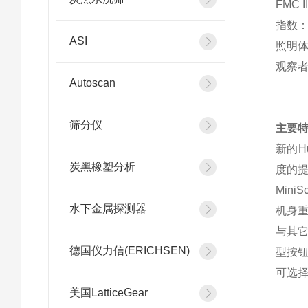
FMC I
指数：
ASI
照明体
观察者
Autoscan
筛分仪
主要
新的H
炭黑橡塑分析
度的
Min
水下金属探测器
机身重
与其它
德国仪力信(ERICHSEN)
型按
可选择
美国LatticeGear