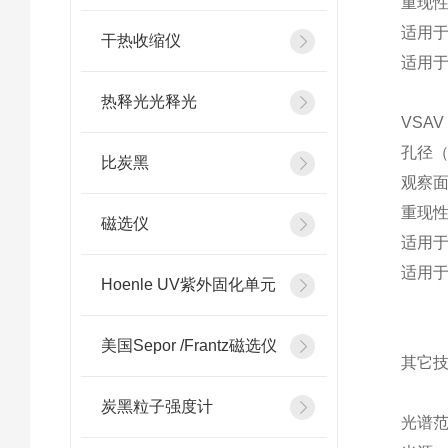
重现性
适用
干热收缩仪
适用于
热释光光释光
VSAV
孔径（
比炭黑
观察面
重现性
磁选仪
适用
适用于
Hoenle UV紫外固化单元
美国Sepor /Frantz磁选仪
其它
炭黑粒子强度计
光谱范围