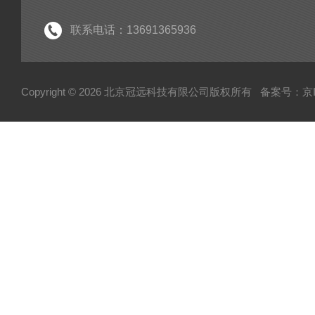
分析仪
经济型密炼机
联系电话：13691365936
电子型拉伸仪
粘度仪
Copyright © 2026 北京冠远科技有限公司版权所有
备案号：京IC
厚源alpha计数仪
测定仪
快速塑性计
压实密度分析仪
蒸汽压渗透仪
厌氧微需氧培养系统
磨粉机
混合器
粉碎机
全自动硬度比重计