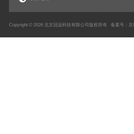
电子型拉伸仪
经济型密炼机
Copyright © 2026 北京冠远科技有限公司版权所有
备案号：京IC
分析仪
粉质仪
自动水分测试仪
转矩流变仪
塑胶颗粒水分测定仪
炭黑吸油计
磨粉机
混合器
粉碎机
全自动硬度比重计
炭黑粒子硬度计
炭黑分散仪