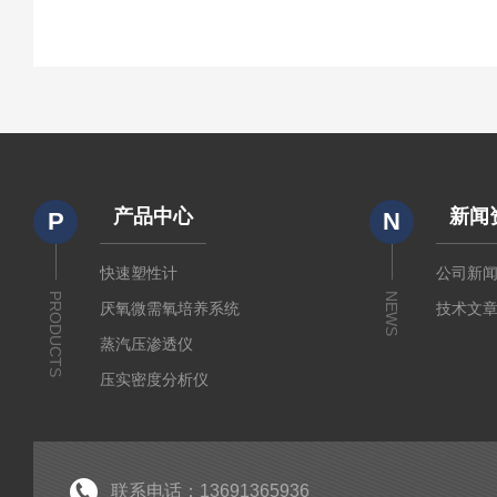
产品中心
新闻
P
N
快速塑性计
公司新
PRODUCTS
NEWS
厌氧微需氧培养系统
技术文
蒸汽压渗透仪
压实密度分析仪
测定仪
厚源alpha计数仪
粘度仪
联系电话：13691365936