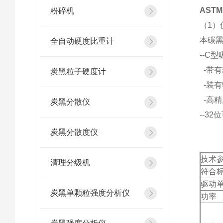
AST
粉碎机
（1）
本碳黑
全自动硬度比重计
--C
-带
炭黑粒子硬度计
-装
-高精
炭黑分散仪
--32
炭黑分散度仪
技术
清理分级机
符合
驱动
炭黑单颗粒强度分析仪
功率