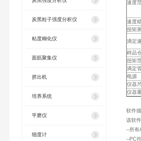
炭黑强度分析仪
速度
炭黑粒子强度分析仪
速度
扭矩
粘度糊化仪
滴定
样品
面筋聚集仪
扭矩
滴定
电源
挤出机
仪器
仪器
培养系统
软件
平磨仪
该软件
--所
细度计
--P