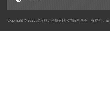
电子型拉伸仪
经济型密炼机
Copyright © 2026 北京冠远科技有限公司版权所有
备案号：京IC
分析仪
粉质仪
自动水分测试仪
转矩流变仪
塑胶颗粒水分测定仪
炭黑吸油计
磨粉机
混合器
粉碎机
全自动硬度比重计
炭黑粒子硬度计
炭黑分散仪