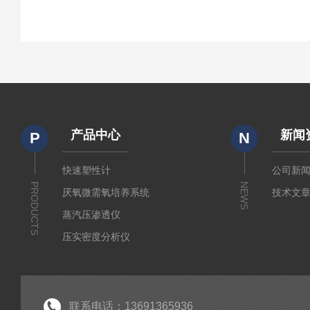
产品中心
新闻
P
N
快速塑性计
公司新
PRODUCTS
NEWS
厌氧微需氧培养系统
技术文
蒸汽压渗透仪
压实密度分析仪
测定仪
厚源alpha计数仪
粘度仪
联系电话：13691365936