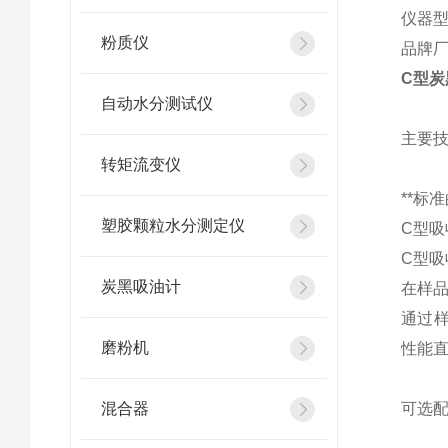
仪器
粉质仪
品牌厂家
C型炭
自动水分测试仪
主要
转矩流变仪
**标
塑胶颗粒水分测定仪
C型吸
C型吸
炭黑吸油计
在样
通过
磨粉机
性能
混合器
可选